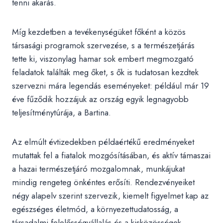
tenni akarás.
Míg kezdetben a tevékenységüket főként a közös
társasági programok szervezése, s a természetjárás
tette ki, viszonylag hamar sok embert megmozgató
feladatok találták meg őket, s ők is tudatosan kezdtek
szervezni mára legendás eseményeket: például már 19
éve fűződik hozzájuk az ország egyik legnagyobb
teljesítménytúrája, a Bartina.
Az elmúlt évtizedekben példaértékű eredményeket
mutattak fel a fiatalok mozgósításában, és aktív támaszai
a hazai természetjáró mozgalomnak, munkájukat
mindig rengeteg önkéntes erősíti. Rendezvényeiket
négy alapelv szerint szervezik, kiemelt figyelmet kap az
egészséges életmód, a környezettudatosság, a
társadalmi felelősségvállalás és a kisközösségek