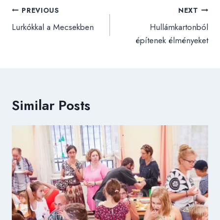
Bejegyzés
PREVIOUS
NEXT
navigáció
Lurkókkal a Mecsekben
Hullámkartonból
építenek élményeket
Similar Posts