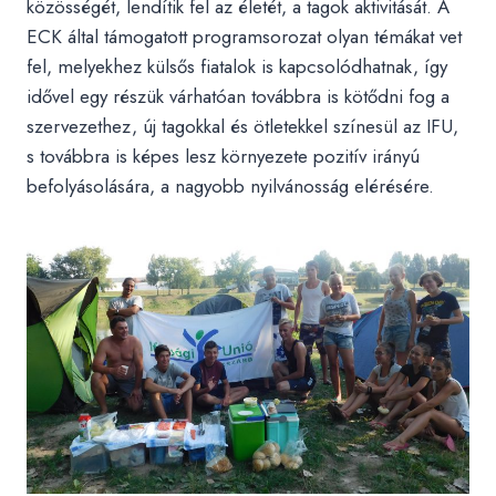
közösségét, lendítik fel az életét, a tagok aktivitását. A
ECK által támogatott programsorozat olyan témákat vet
fel, melyekhez külsős fiatalok is kapcsolódhatnak, így
idővel egy részük várhatóan továbbra is kötődni fog a
szervezethez, új tagokkal és ötletekkel színesül az IFU,
s továbbra is képes lesz környezete pozitív irányú
befolyásolására, a nagyobb nyilvánosság elérésére.