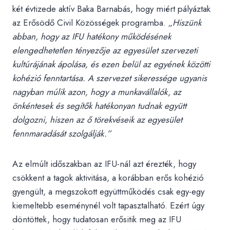
két évtizede aktív Baka Barnabás, hogy miért pályáztak
az Erősödő Civil Közösségek programba.
„Hiszünk
abban, hogy az IFU hatékony működésének
elengedhetetlen tényezője az egyesület szervezeti
kultúrájának ápolása, és ezen belül az egyének közötti
kohézió fenntartása. A szervezet sikeressége ugyanis
nagyban múlik azon, hogy a munkavállalók, az
önkéntesek és segítők hatékonyan tudnak együtt
dolgozni, hiszen az ő törekvéseik az egyesület
fennmaradását szolgálják.”
Az elmúlt időszakban az IFU-nál azt érezték, hogy
csökkent a tagok aktivitása, a korábban erős kohézió
gyengült, a megszokott együttműködés csak egy-egy
kiemeltebb eseménynél volt tapasztalható. Ezért úgy
döntöttek, hogy tudatosan erősitik meg az IFU