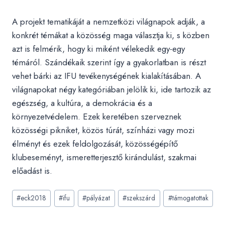
A projekt tematikáját a nemzetközi világnapok adják, a
konkrét témákat a közösség maga választja ki, s közben
azt is felmérik, hogy ki miként vélekedik egy-egy
témáról. Szándékaik szerint így a gyakorlatban is részt
vehet bárki az IFU tevékenységének kialakításában. A
világnapokat négy kategóriában jelölik ki, ide tartozik az
egészség, a kultúra, a demokrácia és a
környezetvédelem. Ezek keretében szerveznek
közösségi pikniket, közös túrát, színházi vagy mozi
élményt és ezek feldolgozását, közösségépítő
klubeseményt, ismeretterjesztő kirándulást, szakmai
előadást is.
Post
#
eck2018
#
ifu
#
pályázat
#
szekszárd
#
támogatottak
Tags: