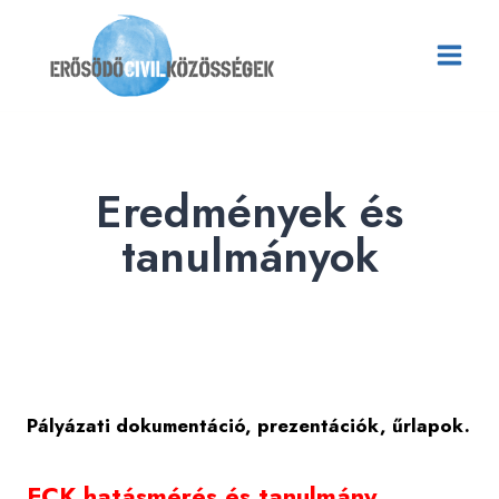
Skip
to
content
Eredmények és
tanulmányok
Pályázati dokumentáció, prezentációk, űrlapok.
ECK hatásmérés és tanulmány