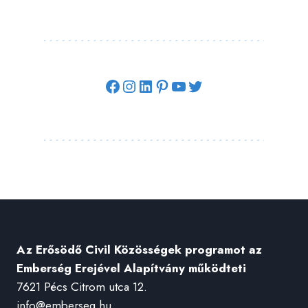
Facebook
Instagram
LinkedIn
Pinterest
YouTube
Twitter
Az Erősödő Civil Közösségek programot az
Emberség Erejével Alapítvány működteti
7621 Pécs Citrom utca 12.
info@emberseg.hu