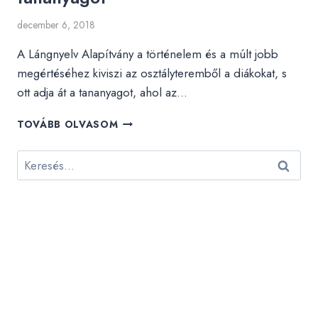
december 6, 2018
A Lángnyelv Alapítvány a történelem és a múlt jobb
megértéséhez kiviszi az osztályteremből a diákokat, s
ott adja át a tananyagot, ahol az…
SZEMÉLYESEN
TOVÁBB OLVASOM
ÉLHETIK
ÁT
Keresés:
A
DIÁKOK
A
TANANYAGOT