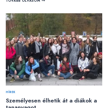
TOVÁBB OLVASOM
ÉLŐ
TÖRTÉNELEM
HÍREK
Személyesen élhetik át a diákok a
tananyagot