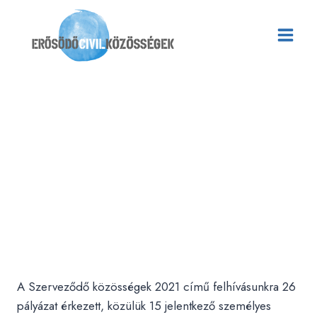
Skip
to
content
A Szerveződő
Közösségek
2021
támogatottjai
A Szerveződő közösségek 2021 című felhívásunkra 26
pályázat érkezett, közülük 15 jelentkező személyes