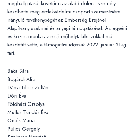
meghallgatását követően az alábbi kilenc személy
kezdhette meg érdekvédelmi csoport szervezésére
irányuló tevékenységét az Emberség Erejével
Alapítvány szakmai és anyagi támogatásával. Az egyéni
és közös munka az első műhelytalálkozókkal már
kezdetét vette, a támogatási időszak 2022. január 31-ig
tart.
Baka Sára
Bogárdi Alíz
Dányi Tibor Zoltán
Dóri Éva
Földházi Orsolya
Müller Tündér Éva
Orsós Mária
Pulics Gergely
Szekeres Henriett