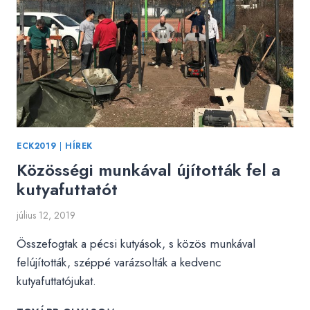
ECK2019
|
HÍREK
Közösségi munkával újították fel a
kutyafuttatót
július 12, 2019
Összefogtak a pécsi kutyások, s közös munkával
felújították, széppé varázsolták a kedvenc
kutyafuttatójukat.
KÖZÖSSÉGI