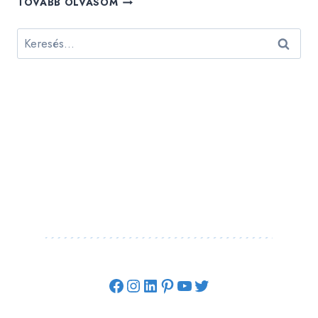
TOVÁBB OLVASOM
MUNKÁVAL
ÚJÍTOTTÁK
Keresés:
FEL
A
KUTYAFUTTATÓT
Facebook
Instagram
LinkedIn
Pinterest
YouTube
Twitter