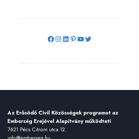
Facebook
Instagram
LinkedIn
Pinterest
YouTube
Twitter
Az Erősödő Civil Közösségek programot az
Emberség Erejével Alapítvány működteti
7621 Pécs Citrom utca 12.
info@emberseg.hu