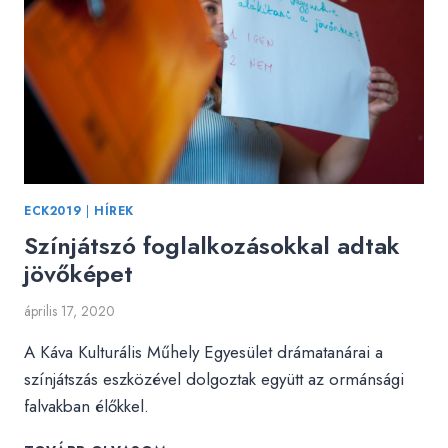
ECK2019
|
HÍREK
Színjátszó foglalkozásokkal adtak
jövőképet
április 17, 2020
A Káva Kulturális Műhely Egyesület drámatanárai a
színjátszás eszközével dolgoztak együtt az ormánsági
falvakban élőkkel.
SZÍNJÁTSZÓ