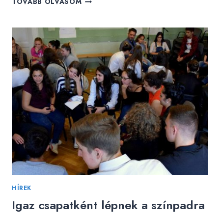
TOVÁBB OLVASOM
FOGLALKOZÁSOKKAL
ADTAK
JÖVŐKÉPET
HÍREK
Igaz csapatként lépnek a színpadra