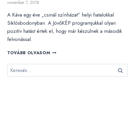
november 7, 2018
A Káva egy éve „csinál színházat” helyi fiatalokkal
Siklósbodonyban. A JövőKÉP programjukkal olyan
pozitív hatást értek el, hogy már készülnek a második
felvonással.
IGAZ
TOVÁBB OLVASOM
CSAPATKÉNT
LÉPNEK
Keresés:
A
SZÍNPADRA